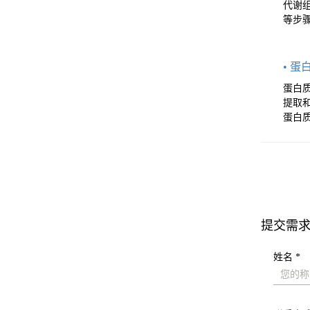
代谢
等步
• 蛋
蛋白
提取
蛋白
提交需
姓名 *