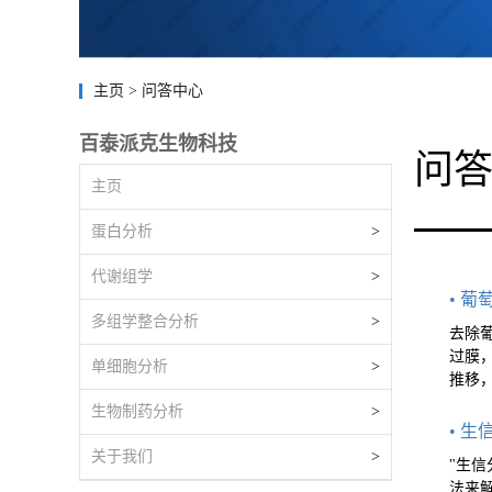
主页
>
问答中心
百泰派克生物科技
问
主页
蛋白分析
>
代谢组学
>
• 
多组学整合分析
>
去除葡
过膜
单细胞分析
>
推移
生物制药分析
>
• 生
关于我们
>
"生信
法来解