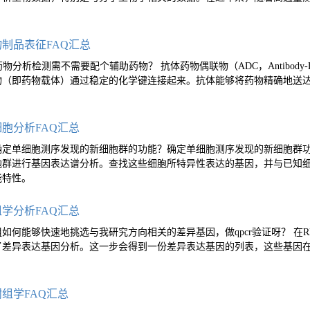
生物制品表征FAQ汇总
药物分析检测需不需要配个辅助药物？ 抗体药物偶联物（ADC，Antibody-D
物（即药物载体）通过稳定的化学键连接起来。抗体能够将药物精确地送
细胞分析FAQ汇总
确定单细胞测序发现的新细胞群的功能？确定单细胞测序发现的新细胞群功
胞群进行基因表达谱分析。查找这些细胞所特异性表达的基因，并与已知
能特性。
组学分析FAQ汇总
如何能够快速地挑选与我研究方向相关的差异基因，做qpcr验证呀？ 在RNA-
了差异表达基因分析。这一步会得到一份差异表达基因的列表，这些基因
谢组学FAQ汇总