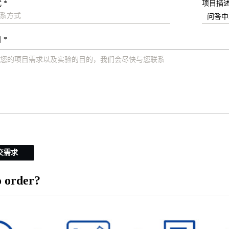
 *
项目描
 *
交需求
 order?