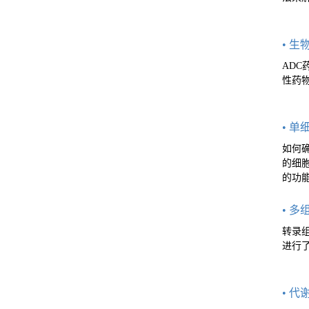
• 
ADC
性药
• 单
如何
的细
的功
• 多
转录组
进行
• 代