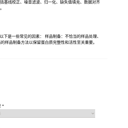
包括基线校正、噪音滤波、归一化、缺失值填充、数据对齐
息。
，以下是一些常见的因素： 样品制备：不恰当的样品处理、
当的样品制备方法以保留蛋白质完整性和活性至关重要。
 *