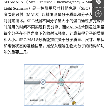
SEC-MALS（Size Exclusion Chromatography - Multi-Angle 
Light Scattering）是一种联用
尺寸排阻
色谱（SEC）和多角
度
激光
散射（MALS）以精确测量分子质量和分子大小的
绝
对测定
技术
。
SEC
根据
不同分子量大小的蛋白通过多孔载体
时所用
的
时间不同
实现样品分离
，而MALS技术则通过测量
每个分子在不同角度下的散射光强度，计算获得分子的质量
和大小。SEC-MALS
分析能
提供关于分子质量、尺寸、形状
和组装状态的准确信息，
是
深入理解生物大分子的结构和功
能
的重要工具
。