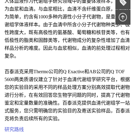
人体血液作为代谢组学研究领域中的重要体液样本，主要分
为血浆和血清。与血浆相比，血清不含纤维蛋白原，成分较
为简单，约含有1000多种内源性小分子代谢物，是重要的代
谢组学体液样本。由于血清中所含小分子代谢物种类多、极
性跨度大，既有高极性的氨基酸、葡萄糖和核苷类等，也有
低极性的脂类和固醇类等，代谢物成分的复杂性增加了血清
样品分析的难度。因此与血浆相似，血清的前处理过程相对
复杂。
百泰派克采用Thermo公司的Q Exactive和AB公司的Q TOF
5600两类质谱仪建立了针对于血清代谢组学研究平台，根据
您的实验目的采用不同的样品处理方案分别高效提取代谢物
进行分析，在有效回答您生物学问题的同时，提高了代谢物
鉴定和定量数量的准确性。百泰派克提供血清代谢组学一站
式服务，您只需明确您的实验目的及寄送实验样品，百泰派
克将负责后续所有的实验。
研究路线