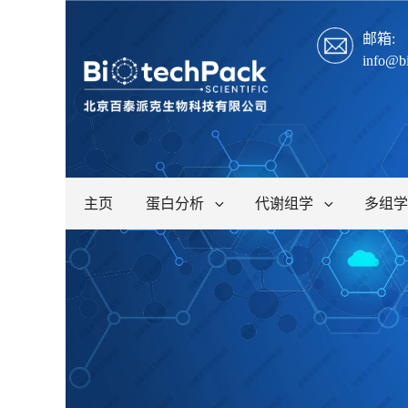
邮箱:
info@b
主页
蛋白分析
代谢组学
多组学