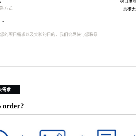
 *
项目描
 *
交需求
 order?