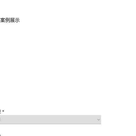
序案例展示
 *