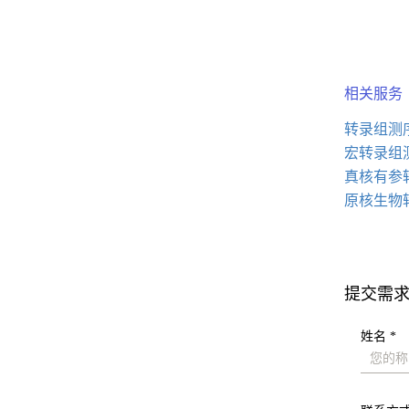
相关服务
转录组测
宏转录组
真核有参
原核生物
提交需
姓名 *