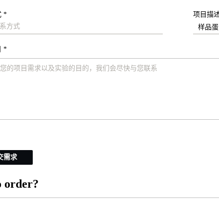
 *
项目描
 *
交需求
 order?