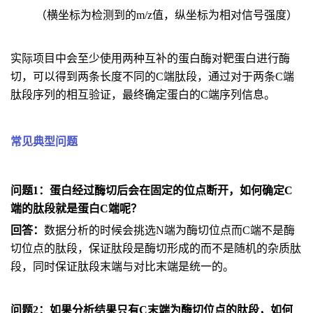
（横坐标为检测到的m/z值，纵坐标为相对信号强度）
实际项目中会至少使用两种互补的蛋白酶对靶蛋白进行酶
切，可以得到两条长度不同的C端肽段，通过对于两条C端
肽段序列的相互验证，最终确定蛋白的C端序列信息。
常见
典型
问题
问题1：蛋白经过酶切后会在固定的位点断开，如何确定C
端的肽段就是蛋白C端呢？
回答：
数据分析的时候会挑选N端为酶切位点而C端不是酶
切位点的肽段，保证肽段是酶切形成的而不是随机的杂质肽
段，同时保证肽段末端与对比末端是统一的。
问题2：如果分析结果只有C末端为酶切位点的肽段，如何