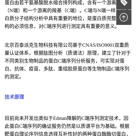
蛋白由若干氨基酸脱水缩合排列构成，含有一个游离的氨基
（N端）和一个游离的羧基（C端）。C端与N端一样，在蛋
白质分子结构分析中具有重要
的
地位，是蛋白质完整一级结
构的必须信息，对C端序列进行测定具有重要的意义。
北京百泰派克生物科技有限公司基于CNAS/ISO9001双重质
量认证体系，根据肽图分析（质谱法）原理，建立了针对于
不同类别生物制品的蛋白C端序列分析服务，可实现对蛋
白、抗体、疫苗、多肽、
重组
胶原蛋白等生物制品C端序列
的测定。
技术原理
目前尚未开发出类似于Edman降解的C端序列测定技术，因
此蛋白C端序列的确证服务仍然是以质谱平台为基础。根据
靶蛋白理论序列信息选择互补性好的两种蛋白酶酶切蛋白，