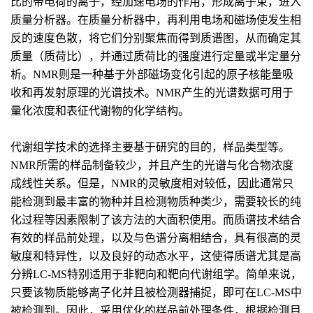
比的带电荷的离子，经加速电场的作用，形成离子束，进入
质量分析器。在质量分析器中，再利用电场和磁场使发生相
反的速度色散，将它们分别聚焦而得到质谱图，从而确定其
质量（质荷比），并通过质荷比的强度进行定量或半定量分
析。NMR则是一种基于外部磁场变化引起的原子核能量吸
收和再发射原理的光谱技术。NMR产生的光谱数据可用于
量化浓度和表征代谢物的化学结构。
代谢组学技术的选择主要基于研究的目的，样品类型等。
NMR所需的样品制备较少，并且产生的光谱与化合物浓度
成线性关系。但是，NMR的灵敏度相对较低，因此通常只
能检测到最丰富的物种并且检测物质种类少，需要较长的纯
化过程等因素限制了该方法的大面积使用。而质谱技术结合
有效的样品前处理，以及与色谱分离相结合，具有很高的灵
敏度和特异性，以及良好的动态水平，这使得质谱尤其是高
分辨LC-MS特别适用于非靶向和靶向代谢组学。简单来说，
只要该物质能够离子化并且被检测器捕捉，即可在LC-MS中
被检测到。因此，采用优化的样品前处理条件，根据检测目