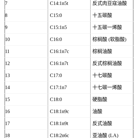
7
C14:1n5t
反式肉豆寇油酸
8
C15:0
十五碳酸
9
C15:1n5
十五碳一烯酸
10
C16:0
棕榈酸 (软脂酸)
11
C16:1n7c
棕榈油酸
12
C16:1n7t
反式棕榈油酸
13
C17:0
十七碳酸
14
C17:1n7
十七碳一烯酸
15
C18:0
硬脂酸
16
C18:1n9c
油酸
17
C18:1n9t
反式油酸
18
C18:2n6c
亚油酸 (LA)