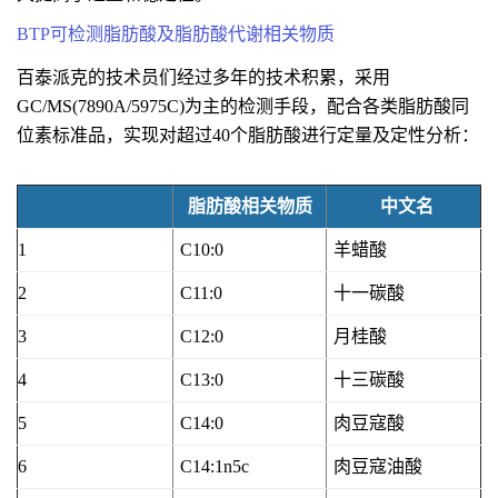
BTP可检测脂肪酸及脂肪酸代谢相关物质
百泰派克的技术员们经过多年的技术积累，采用
GC/MS(7890A/5975C)为主的检测手段，配合各类脂肪酸同
位素标准品，实现对超过40个脂肪酸进行定量及定性分析：
脂肪酸相关物质
中文名
1
C10:0
羊蜡酸
2
C11:0
十一碳酸
3
C12:0
月桂酸
4
C13:0
十三碳酸
5
C14:0
肉豆寇酸
6
C14:1n5c
肉豆寇油酸