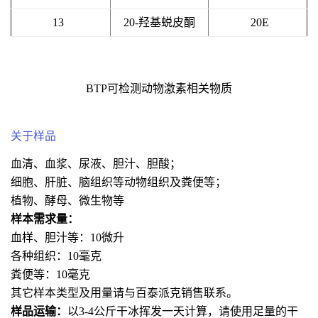
13
20-羟基蜕皮酮
20E
BTP可检测动物激素相关物质
关于样品
血清、血浆、尿液、胆汁、胆酸；
细胞、肝脏、脑组织等动物组织及粪便等；
植物、酵母、微生物等
样本需求量：
血样、胆汁等：10微升
各种组织：10毫克
粪便等：10毫克
其它样本类型及用量请与百泰派克销售联系。
样品运输：
以3-4公斤干冰挥发一天计算，请使用足量的干