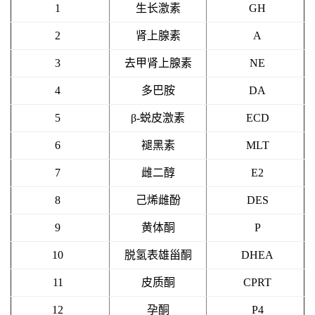
1
生长激素
GH
2
肾上腺素
A
3
去甲肾上腺素
NE
4
多巴胺
DA
5
β-蜕皮激素
ECD
6
褪黑素
MLT
7
雌二醇
E2
8
己烯雌酚
DES
9
黄体酮
P
10
脱氢表雄甾酮
DHEA
11
皮质酮
CPRT
12
孕酮
P4