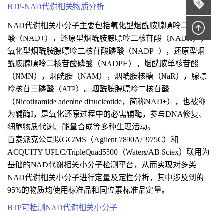
BTP-NAD代谢相关物质分析
NAD代谢相关小分子主要包括氧化型烟酰胺腺嘌呤二核苷
酸（NAD+），还原型烟酰胺腺嘌呤二核苷酸（NADH），
氧化型烟酰胺腺嘌呤二核苷酸磷酸（NADP+），还原型烟
酰胺腺嘌呤二核苷酸磷酸（NADPH），烟酰胺单核苷酸
（NMN），烟酰胺（NAM），烟酰胺核糖（NaR），腺嘌
呤核苷三磷酸（ATP）。烟酰胺腺嘌呤二核苷酸
（Nicotinamide adenine dinucleotide，简称NAD+），也被称
为辅酶I，是氧化还原过程中的必需辅酶，参与DNA修复、
细胞物质代谢、能量合成等多种生理活动。
百泰派克公司以GC/MS（Agilent 7890A/5975C）和
ACQUITY UPLC/TripleQuad5500（Waters/AB Sciex）联用为
基础的NAD代谢相关小分子检测平台，从而实现对多类
NAD代谢相关小分子进行定量及定性分析，其中涉及到的
95%的物质均使用标准品和同位素标准品定量。
BTP可检测NAD代谢相关小分子