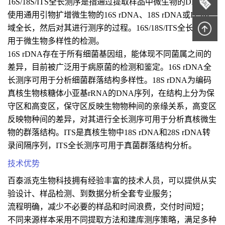
16S/18S/ITS全长测序是指通过提取样品中微生物的DNA，
使用通用引物扩增微生物的16S rDNA、18S rDNA或ITS区
域全长，然后对其进行测序的过程。16S/18S/ITS全长测序可
用于微生物多样性的检测。
16S rDNA存在于所有细菌基因组，能体现不同菌属之间的
差异，目前被广泛用于病原菌的检测和鉴定。16S rDNA全
长测序可用于分析细菌群落结构多样性。18S rDNA为编码
真核生物核糖体小亚基rRNA的DNA序列，在结构上分为保
守区和高变区，保守区反映生物物种间的亲缘关系，高变区
反映物种间的差异，对其进行全长测序可用于分析真核微生
物的群落结构。ITS是真核生物中18S rDNA和28S rDNA转
录间隔序列，ITS全长测序可用于真菌群落结构分析。
技术优势
百泰派克生物科技拥有经验丰富的技术人员，可以提供从实
验设计、样品检测、到数据分析全套专业服务；
流程明确，减少不必要的样品和时间浪费，交付时间短；
不同来源样本采用不同提取方法和建库测序策略，满足多种