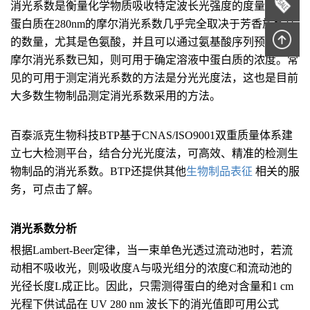
消光系数是衡量化学物质吸收特定波长光强度的度量单位。
蛋白质在280nm的摩尔消光系数几乎完全取决于芳香族残基
的数量，尤其是色氨酸，并且可以通过氨基酸序列预测。若
摩尔消光系数已知，则可用于确定溶液中蛋白质的浓度。常
见的可用于测定消光系数的方法是分光光度法，这也是目前
大多数生物制品测定消光系数采用的方法。
百泰派克生物科技BTP基于CNAS/ISO9001双重质量体系建
立七大检测平台，结合分光光度法，可高效、精准的检测生
物制品的消光系数。BTP还提供其他
生物制品表征
相关的服
务，可点击了解。
消光系数分析
根据Lambert-Beer定律，当一束单色光透过流动池时，若流
动相不吸收光，则吸收度A与吸光组分的浓度C和流动池的
光径长度L成正比。因此，只需测得蛋白的绝对含量和1 cm
光程下供试品在 UV 280 nm 波长下的消光值即可用公式