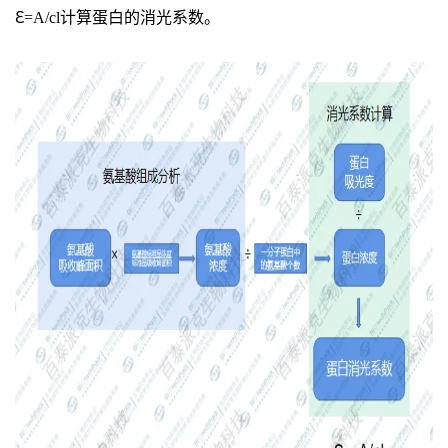
ℇ=A/cl计算蛋白的消光系数。