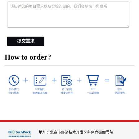
提交需求
How to order?
地址：北京市经济技术开发区科创六街88号院