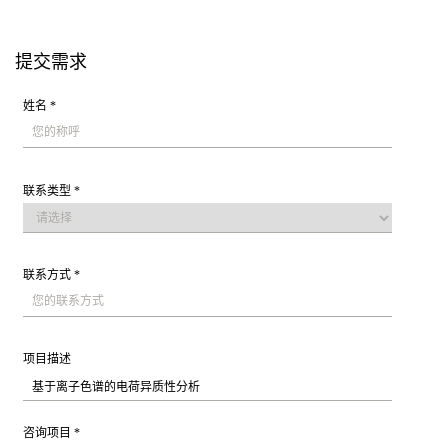
提交需求
姓名 *
联系类型 *
联系方式 *
项目描述
咨询项目 *