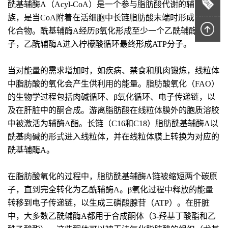
酰基辅酶A（Acyl-CoA）是一个参与脂肪酸代谢的辅酶家
族，是当CoA附着在活细胞中长链脂肪酸末端时形成的临时
化合物。酰基辅酶A经历β氧化形成至少一个乙酰辅酶A分
子，乙酰辅酶A进入柠檬酸循环最终形成ATP分子。
当对能量的需求增加时，如疾病、禁食和肌肉锻炼，线粒体
中脂肪酸的氧化会产生供利用的能量。脂肪酸氧化（FAO）
的生物学过程包括肉碱循环、β氧化循环、电子传递链，以
及在肝脏中的酮合成。游离脂肪酸在线粒体膜外的胞质溶胶
中被激活为辅酶A酯。长链（C16和C18）脂肪酰基辅酶A以
酰基肉碱的形式进入线粒体，并在线粒体膜上转换为对应的
酰基辅酶A。
在脂肪酸氧化的过程中，脂肪酰基辅酶A链被缩短两个碳原
子，直到完全转化为乙酰辅酶A。β氧化过程中释放的能量
转移到电子传递链，以生成三磷酸腺苷（ATP）。在肝脏
中，大多数乙酰辅酶A都用于合成酮体（3-羟基丁酸酯和乙