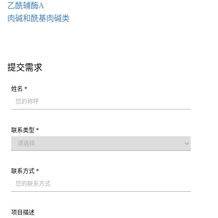
乙酰辅酶A
肉碱和酰基肉碱类
提交需求
姓名 *
联系类型 *
联系方式 *
项目描述