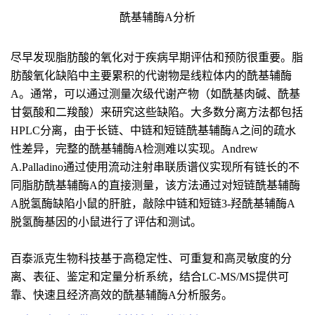
酰基辅酶A分析
尽早发现脂肪酸的氧化对于疾病早期评估和预防很重要。脂
肪酸氧化缺陷中主要累积的代谢物是线粒体内的酰基辅酶
A。通常，可以通过测量次级代谢产物（如酰基肉碱、酰基
甘氨酸和二羧酸）来研究这些缺陷。大多数分离方法都包括
HPLC分离，由于长链、中链和短链酰基辅酶A之间的疏水
性差异，完整的酰基辅酶A检测难以实现。Andrew
A.Palladino通过使用流动注射串联质谱仪实现所有链长的不
同脂肪酰基辅酶A的直接测量，该方法通过对短链酰基辅酶
A脱氢酶缺陷小鼠的肝脏，敲除中链和短链3-羟酰基辅酶A
脱氢酶基因的小鼠进行了评估和测试。
百泰派克生物科技基于高稳定性、可重复和高灵敏度的分
离、表征、鉴定和定量分析系统，结合LC-MS/MS提供可
靠、快速且经济高效的酰基辅酶A分析服务。