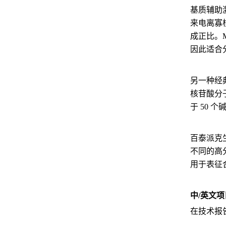
基质辅助激
来电离寡
成正比。
因此适合分
另一种经
核苷酸分
于 50
百泰派克
不同的高
用于表征
中/英文
在技术报