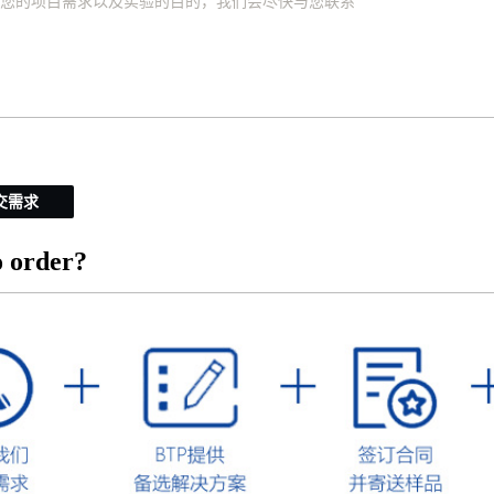
交需求
 order?