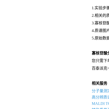
1.实验步
2.相关
3.寡核
4.质谱图
5.原始数
寡核苷酸
您只需下
百泰派克
相关服务
分子量测
高分辨质
MALDI