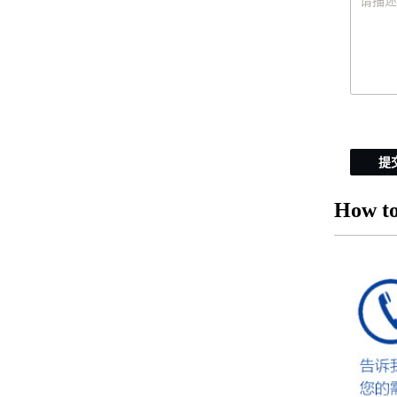
提
How to