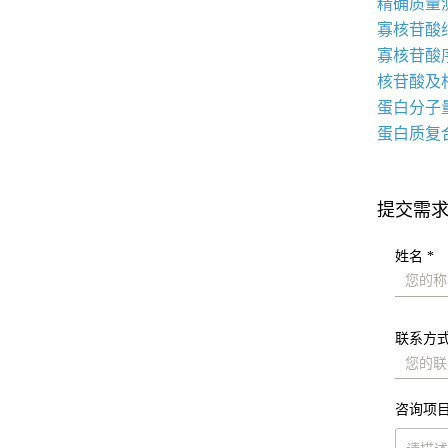
精确质量
寡核苷酸
寡核苷酸
核苷酸及
蛋白分子
蛋白质复
提交需
姓名 *
联系方式
咨询项目