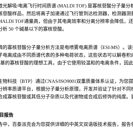
光解吸/电离飞行时间质谱 (MALDI TOF) 是寡核苷酸分子量
核苷酸样品，然后将离子加速通过飞行管到达检测器，检测器测
MALDI TOF通量高，但由于其电离效率和分离分辨率会降低
析 50 个碱基以下的寡核苷酸。
典的寡核苷酸分子量分析方法是电喷雾电离质谱（ESI-MS）。
子电离成由不同质谱代表的多种电荷状态，这些状态可以解卷积成母
 个碱基的寡核苷酸的理想工具，由于它使用较温和的电离条件，因
生物科技（BTP）通过CNAS/ISO9001双重质量体系认证，
分辨率质谱平台，根据分子量分析原理，开发并验证了针对不同
合成寡核苷酸或其低分子杂质以及代谢物或合成后修饰的纯度。
项目报告
告中，百泰派克会为您提供详细的中英文双语版技术报告，报告