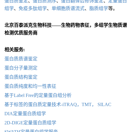
蛋白质鉴定
、
蛋白质测序
、
蛋白翻译后修饰鉴定
、
定量蛋白
组学
、
免疫多肽组学
、
单细胞质谱流式
、
脂质组学
等。
北京百泰派克生物科技——生物药物表征，多组学生物质谱
检测优质服务商
相关服务:
蛋白质质谱鉴定
蛋白分子量测定
蛋白质结构鉴定
蛋白质纯度和均一性表征
基于Label Free的定量蛋白组分析
基于标签的蛋白质定量技术-iTRAQ，TMT， SILAC
DIA定量蛋白质组学
2D-DIGE定量蛋白质组学
SWATH定量蛋白组学服务