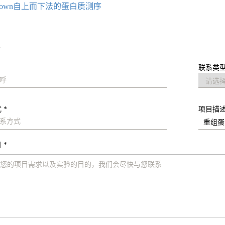
 down自上而下法的蛋白质测序
求
联系类型
 *
项目描
 *