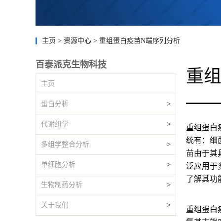
主页
>
资源中心
>
重组蛋白疫苗N端序列分析
百泰派克生物科技
重组
主页
蛋白分析
>
代谢组学
>
重组蛋白
统有：细
多组学整合分析
>
苗由于其
单细胞分析
>
泛应用于
了解其功
生物制药分析
>
关于我们
>
重组蛋白