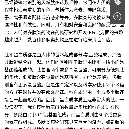
已经被鉴定识别的天然肽多达数千种，它们在人类的生理过
程中扮演着重要的角色，包括作为激素、神经递质、生长因
子、离子通道配体或抗感染等等。多肽类药物被认为具有高
选择性和有效性，同时，具有相对安全和良好的耐受性。因
此，人们对多肽类药物在药物研究和开发(R&D)方面的兴趣
越来越大，数百种多肽类药物正在进行临床试验评估。
肽和蛋白质都是由人体的基本组成部分-氨基酸组成，并通
过肽键结合在一起。他们的区别在于肽是由比蛋白质小的氨
基酸链组成的。肽包含两个或多个氨基酸，可细分为低聚肽
和多肽，低聚肽含有少量的氨基酸(约2-20个氨基酸)，多肽
则含有更多氨基酸。但是这个定义以及科学家使用每个术语
的方式有时候并没有那么严谨。蛋白质是由一个或多个肽连
接在一起而形成的。因此，蛋白质本质上是非常大的肽。一
般情况下，我们按照氨基酸的数量对多肽和蛋白质进行区
分，多肽由2到50个氨基酸组成，而蛋白质则由50个或更多
的氨基酸组成。多肽类药物研究具有巨大的潜力，如新肽的