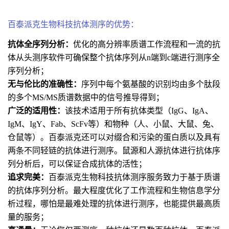
百泰派克生物科技抗体测序的优势：
抗体全序列分析：
优化的高分辨率质谱工作流程和一流的抗
体从头测序软件可确保整个抗体序列从n端到c端进行测序全
序列分析；
无与伦比的准确性：
序列中每个氨基酸的识别均由多个肽段
的多个MS/MS质谱数据中的信号推导得到；
广泛的适用性：
该技术适用于所有抗体类型（IgG、IgA、
IgM、IgY、Fab、ScFv等）和物种（人、小鼠、大鼠、兔、
仓鼠等）。百泰派克还可以对缀合和污染的蛋白质以及具有
两条不同轻链的抗体进行测序。鼠源和人源抗体进行抗体序
列分析后，可以保证合成抗体的活性；
追求完美：
百泰派克生物科技抗体测序服务致力于基于质谱
的抗体序列分析。最大程度优化了工作流程和生物信息学分
析过程，哪怕是最难处理的抗体进行测序，也能提供最高质
量的服务；