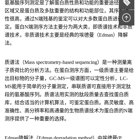
氨基酸序列测定是了解蛋白质性质和功能的重要途径，N端
区域又是蛋白质及多肽重要的结构和功能部位，其序列特异
性很高，通过N端残基的鉴定可以对大多数蛋白质进行鉴
定。蛋白N端测序方法主要分为两大类，即质谱技术和非质
谱技术，非质谱技术主要是经典的埃德曼（Edman）降解
法。
质谱法（Mass spectrometry-based sequencing）是一种测量离
子质荷比的分析方法。在蛋白测序方面，一级质谱主要是给
出目标物的分子量，GC-MS一级谱图可以定性分析，LC-
MS能用于简单的分子量测定，串联质谱可直接用于测定肽
段的氨基酸序列。质谱法用实测的肽段质量去查找蛋白质
库，结合适当的计算机算法，可鉴定蛋白质。高灵敏度、高
准确性、高分辨率和高通量的生物质谱技术为蛋白质的N端
测序提供了一种重要的选择。
Edman降解法（Edman degradation method）由埃德曼(P.