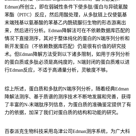
Edman)所创立，即在弱碱性条件下使多肽/蛋白与异硫氰酸
苯酯（PITC）反应，然后用酸处理，从多肽链上仅使氨基
末端残基以氨基酸的苯基乙内酰硫脲衍生物的形态游离出
来，然后进行分析。Edman降解法可在不依赖数据库匹配的
情况下直接测序，其对于整体纯化的蛋白的N端序列分析和
新开发蛋白（不依赖数据库匹配）仍是很有价值的研究技
术。但Edman降解方法受到以下诸多限制，如用于序列分析
的蛋白质或多肽必须是高纯度的，N端封闭的蛋白质难以进
行Edman反应，不适于高通量分析，灵敏度不够。
综上所述，蛋白质和多肽的N端序列分析，随着经典Edman
降解法测序、基于质谱的测序技术不断地发展和完善，获得
了丰富的N-末端肽序列信息，为蛋白质的准确鉴定提供了有
力的依据，加深了我们对蛋白质的结构和功能的研究。
百泰派克生物科技采用岛津公司Edman测序系统，为广大科