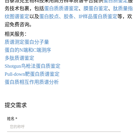
百泰派克生物科技采用高分辨率质谱平台提供
蛋白质鉴定
服
务技术包裹，包括
蛋白质质谱鉴定
、
膜蛋白鉴定
、
肽质量指
纹图谱鉴定
以及
蛋白胶点、胶条、IP样品蛋白质鉴定
等，欢
迎免费咨询。
相关服务：
质谱测定蛋白分子量
蛋白的N端和C端测序
多肽质谱鉴定
Shotgun鸟枪法蛋白质鉴定
Pull-down靶蛋白质谱鉴定
蛋白质相互作用质谱分析
提交需求
姓名 *