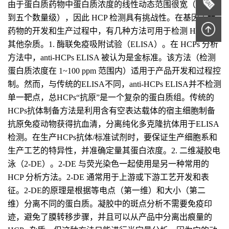
由于蛋白质药物中蛋白质浓度的线性动态范围很宽（覆盖四
到五个数量级），因此 HCP 检测具有挑战性。在基因工程
药物的开发和生产过程中，有几种方法可用于检测 HCP 和
其他杂质。1. 酶联免疫吸附试验（ELISA）。在 HCPs 分析
方法中，anti-HCPs ELISA 被认为是金标准。该方法（检测
蛋白质浓度在 1~100 ppm 范围内）适用于产品开发和过程控
制。然而，与传统的ELISA不同，anti-HCPs ELISA并不检测
单一靶点，总HCPs“抗原”是一个复杂的蛋白质组。传统的
HCPs抗体制备方法是利用含有空表达载体的宿主细胞制备
抗原免疫动物获得抗血清，分离纯化多克隆抗体用于ELISA
检测。在生产HCPs抗体/标准试剂时，要保证生产细胞系和
生产工艺的特异性，并准确定量其蛋白浓度。2. 二维凝胶电
泳（2-DE）。2-DE 与荧光染色一起使用是另一种常用的
HCP 分析方法。2-DE 通常用于上游或下游工艺开发和表
征。2-DE的原理是根据等电点（第一维）和大小（第二
维）分离不同的蛋白质。凝胶中的斑点分析不需要免疫印
迹，避免了膜转移步骤，并且可以从产品中分离出痕量的