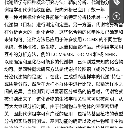
代谢组学有四种概念研究方法：靶向分析、代谢物分析、代
谢组学和代谢指纹图谱。靶向分析已应用了数十年，包括使
用一种对目标化合物性能最佳的特定分析技术对一小组已知
代谢物（目标）进行测定和定量。另一方面，代谢物分析旨
在分析更大的一组化合物，这些化合物的化学性质已确定和
未知均可。这种方法已应用于许多使用 GC-MS 的不同生物
系统，包括植物、微生物、尿液和血浆样品。代谢组学采用
互补的分析方法，例如 LC-MS/MS、GC-MS 和/或 NMR，
以便确定和量化尽可能多的代谢物，已识别或未知的化合物
均可。第四种概念研究方法是代谢指纹图谱（或外部和/或
分泌代谢物的足迹）。在此，生成感兴趣样本的代谢“特征”
或质量分布，然后在大样本群体中进行比较，以筛选样本之
间的差异。当检测到可以显著区分样品的信号时，代谢物就
被识别出来了，该化合物的生物学相关性就可以被阐明，从
而大大缩短分析时间。由于代谢物与生物体的表型密切相
关，因此代谢组学可有广泛的应用，包括转基因植物的表型
分析和实质等同测试、基因功能的确定以及对生物和非生物