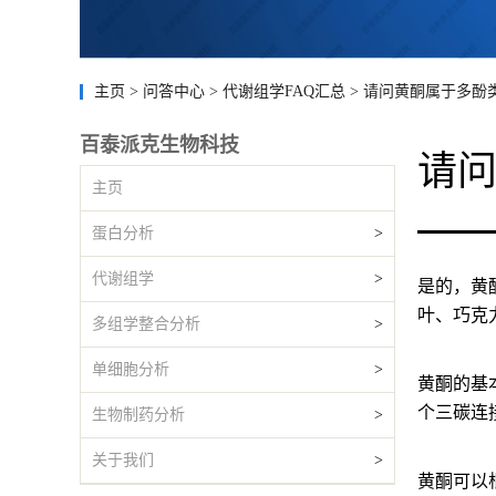
主页
>
问答中心
>
代谢组学FAQ汇总
>
请问黄酮属于多酚
百泰派克生物科技
请
主页
蛋白分析
>
代谢组学
>
是的，黄
叶、巧克
多组学整合分析
>
单细胞分析
>
黄酮的基本
个三碳连
生物制药分析
>
关于我们
>
黄酮可以