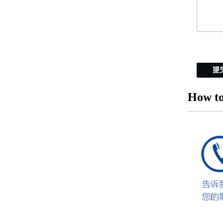
提
How to