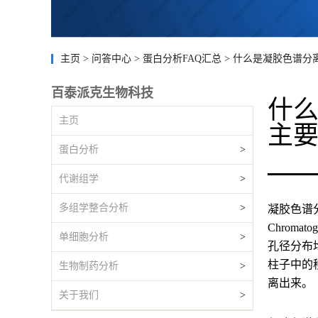
主页
>
问答中心
>
蛋白分析FAQ汇总
>
什么是凝胶色谱分
百泰派克生物科技
什么
主页
主要
蛋白分析
>
代谢组学
>
多组学整合分析
>
凝胶色谱分离
Chrom
单细胞分析
>
孔径分布
柱子中的
生物制药分析
>
离出来。
关于我们
>