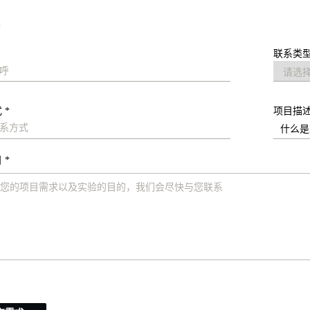
求
联系类型
 *
项目描
 *