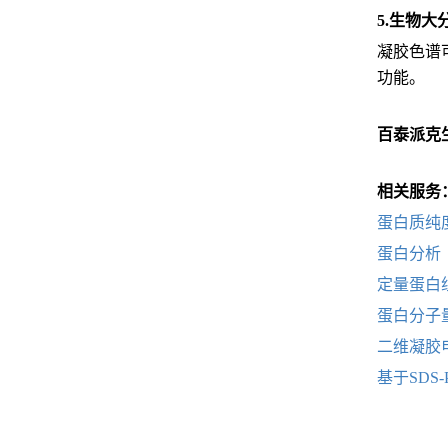
5.生物
凝胶色谱
功能。
百泰派克
相关服务
蛋白质纯
蛋白分析
定量蛋白
蛋白分子
二维凝胶
基于SDS