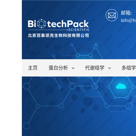
邮箱:
info@b
主页
蛋白分析
代谢组学
多组学