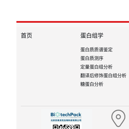
首页
蛋白组学
蛋白质质谱鉴定
蛋白质测序
定量蛋白组分析
翻译后修饰蛋白组分析
糖蛋白分析