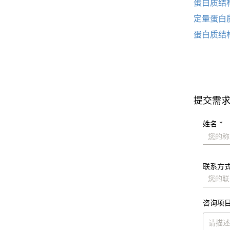
蛋白质结
定量蛋白
蛋白质结
提交需
姓名 *
联系方式
咨询项目