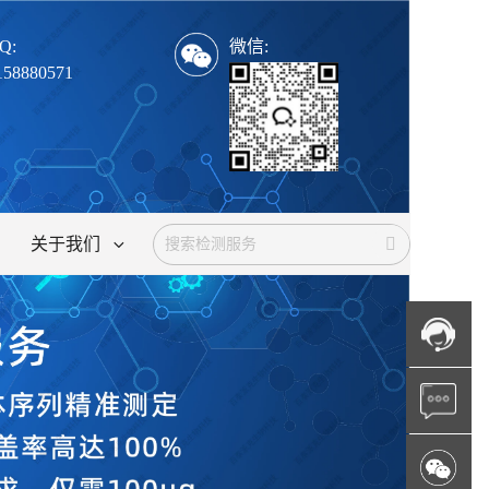
Q:
微信:
158880571
关于我们