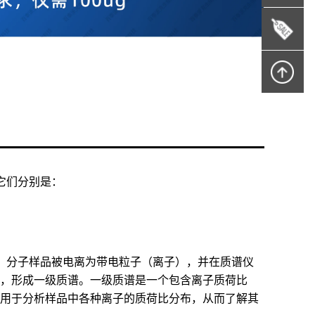
它们分别是：
，分子样品被电离为带电粒子（离子），并在质谱仪
号，形成一级质谱。一级质谱是一个包含离子质荷比
要用于分析样品中各种离子的质荷比分布，从而了解其