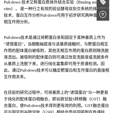
Pull-down 技术又称蛋白质体外结合实验（Binding assay in
vitro）， 是一种行之有效的验证酵母双杂交系统的体外试验
技术，蛋白互作分析Pull-down可用于初步研究两种蛋白质的
相互作用分析。
Pull-down技术是通过将靶蛋白亲和固定于某种基质上作为
“诱饵蛋白”，当细胞抽提液与该基质接触时，与靶蛋白相互
作用的配体蛋白被吸附，其他无相互作用的蛋白质则随洗脱
液流出。被吸附的配体蛋白则可通过改变洗脱液或洗脱条件
从基质上洗脱下来，进行纯化富集即可用于质谱检测。因
此，通过Pull-down技术可以确定靶蛋白和互作蛋白的直接相
互作用关系。
在目前的研究过程中，可将基质上的“诱饵蛋白”与一种更易
于纯化的配体蛋白相融合，即谷胱甘肽S转移酶（GST）融
合蛋白，使Pull-down技术得到更有效的利用。GST融合蛋白
可与固定的谷胱甘肽（GSH）相结合而共同吸附在色谱柱