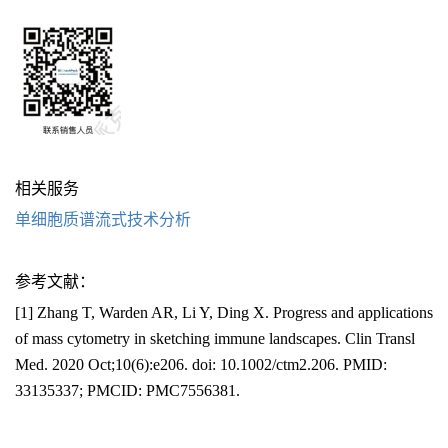
相关服务
单细胞质谱流式技术分析
参考文献：
[1] Zhang T, Warden AR, Li Y, Ding X. Progress and applications
of mass cytometry in sketching immune landscapes. Clin Transl
Med. 2020 Oct;10(6):e206. doi: 10.1002/ctm2.206. PMID:
33135337; PMCID: PMC7556381.