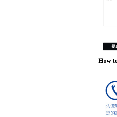
提
How to