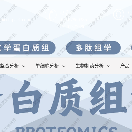
电话:
Q
iotech-pack.com
010-67869385
3
15201377680
整合分析
单细胞分析
生物制药分析
产品