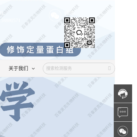
Q:
微信:
158880571
关于我们