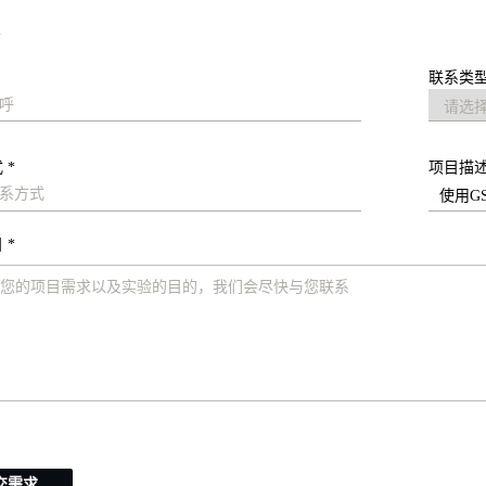
求
联系类型
 *
项目描
 *
交需求