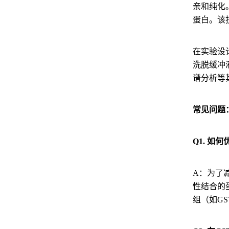
亲和纯化
蛋白。该
在实验设
洗脱缓冲
谱分析等
常见问题
Q1. 
A：为了
性结合的蛋
组（如G