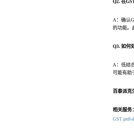
Q2. 
A：确认
的功能。
Q3. 如
A：低结
可能有助
百泰派克
相关服务
GST pu