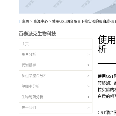
主页
>
资源中心
>
使用GST融合蛋白下拉实验的蛋白质-
百泰派克生物科技
使用
主页
析
蛋白分析
>
代谢组学
>
多组学整合分析
>
使用GS
转移酶）
单细胞分析
>
拉实验的
白质的相
生物制药分析
>
关于我们
>
GST融