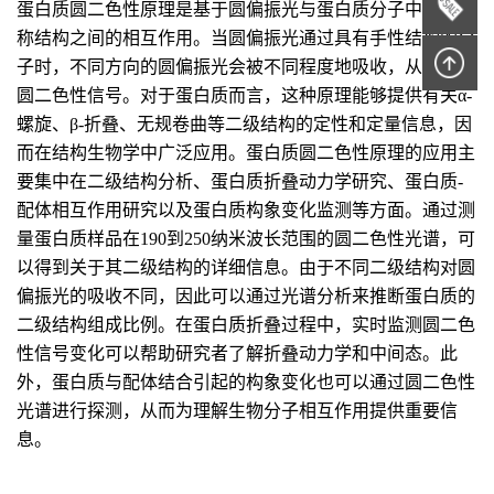
蛋白质圆二色性原理是基于圆偏振光与蛋白质分子中的不对
称结构之间的相互作用。当圆偏振光通过具有手性结构的分
子时，不同方向的圆偏振光会被不同程度地吸收，从而产生
圆二色性信号。对于蛋白质而言，这种原理能够提供有关α-
螺旋、β-折叠、无规卷曲等二级结构的定性和定量信息，因
而在结构生物学中广泛应用。蛋白质圆二色性原理的应用主
要集中在二级结构分析、蛋白质折叠动力学研究、蛋白质-
配体相互作用研究以及蛋白质构象变化监测等方面。通过测
量蛋白质样品在190到250纳米波长范围的圆二色性光谱，可
以得到关于其二级结构的详细信息。由于不同二级结构对圆
偏振光的吸收不同，因此可以通过光谱分析来推断蛋白质的
二级结构组成比例。在蛋白质折叠过程中，实时监测圆二色
性信号变化可以帮助研究者了解折叠动力学和中间态。此
外，蛋白质与配体结合引起的构象变化也可以通过圆二色性
光谱进行探测，从而为理解生物分子相互作用提供重要信
息。