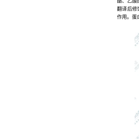
酯、乙酸
翻译后修
作用。蛋