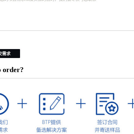
交需求
 order?