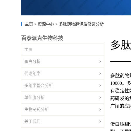
主页
>
资源中心
>
多肽药物翻译后修饰分析
百泰派克生物科技
多
主页
蛋白分析
>
代谢组学
>
多肽药物
1000
多组学整合分析
>
有稳定性
单细胞分析
>
药研发的
广阔的应
生物制药分析
>
关于我们
>
蛋白质翻