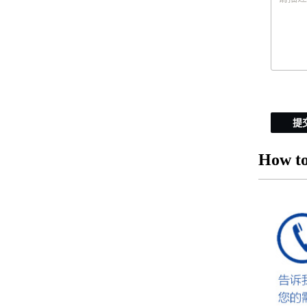
提
How to