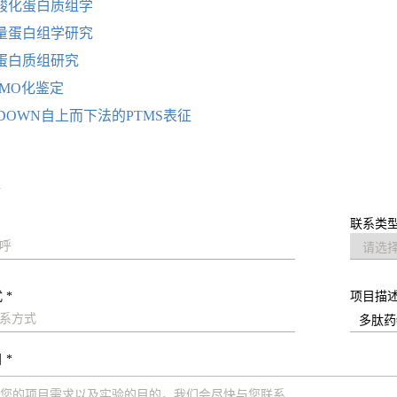
酸化蛋白质组学
量蛋白组学研究
蛋白质组研究
UMO化鉴定
 DOWN自上而下法的PTMS表征
求
联系类型
 *
项目描
 *