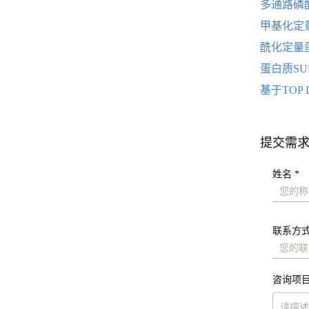
多通路磷
甲基化定
酰化定量
蛋白质S
基于TOP
提交需
姓名 *
联系方式
咨询项目