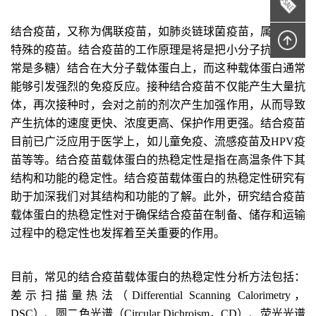
结合疫苗，又称为偶联疫苗，如肺炎链球菌疫苗，属于一类
特殊的疫苗。结合疫苗的工作原理是将是把小分子抗原（通
常是多糖）结合在大分子载体蛋白上，而这种载体蛋白通常
能够引发强烈的免疫反应。接种结合疫苗不仅能产生大量抗
体，再次接种时，会对之前的剂次产生加强作用，从而导致
产生抗体的速度更快、浓度更高、保护作用更强。结合疫苗
目前已广泛应用于医学上，如儿童免疫、流感疫苗及HPV疫
苗等等。
结合疫苗载体蛋白
的热稳定性是指在高温条件下其
结构和功能的稳定性。
结合疫苗载体蛋白
的热稳定性研究
有
助于
加深
我们
对
其
结构和功能的了解。
此外，
研究
结合疫苗
载体蛋白
的热稳定性对于确保结合疫苗在制备、储存和运输
过程中的稳定性也发挥着至关重要的作用。
目前，常见的
结合疫苗载体蛋白
的热稳定性分析方法包括：
差示扫描量热法（Differential Scanning Calorimetry，
DSC）、圆二色光谱（Circular Dichroism，CD）、荧光光谱