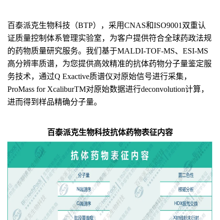
百泰派克生物科技
（BTP）
，
采用
CNAS
和
ISO9001
双重
认
证质量控制体系管理实验室，为客户提供符合全球药政法规
的药物质量研究服务。
我们
基
于MALDI-TOF-MS、ESI-MS
高分辨率质谱，
为您
提供高效精准的
抗体
药物分子量鉴定服
务技术，
通过
Q Exactive质谱仪对原始信号进行采集
，
ProMass for XcaliburTM对原始数据进行deconvolution计算，
进而
得到样品精确分子量。
百泰派克生物科技
抗体
药物表征内容