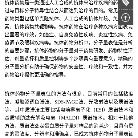
抗体
药物
是一类通过人工合成的抗体来治疗疾病的药物，通
过与目标分子特异性结合从而达到治疗的目的。常见的抗体
药物类型包括单克隆抗体、人工合成的抗体片段、免疫毒
素、抗体药物共轭物等。抗体药物在治疗多种疾病方面表现
出显著的疗效，如癌症、自身免疫性疾病、炎症性疾病、免
疫调节及眼科疾病等。抗体药物分析中，分子量表征是分析
的首要步骤，抗体药物的分子量对于药物研发、药物特性评
估、剂量选择和质量控制等多个步骤具有重要意义，精确的
分子量分析有助于确保药物的安全性、疗效和一致性，并为
药物治疗提供更准确的指导。
抗体药物
分子量
表征
的方法有很多，目前常用的包括粘度
法、凝胶渗透色谱法、SDS-PAGE法、光散射法以及质谱法
等。其中质谱法主要包括电喷雾离子化（ESI）质谱技术和
基质辅助激光解吸电离（MALDI）质谱技术。相对于其他
方法，质谱法鉴定蛋白质分子量对样品的消耗少，且具有更
高的灵敏度、分辨率和准确度，
已成为抗体药物分子量表征