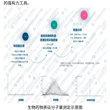
的强有力工具
。
生物
药物
表征
分子量
测定
示意图