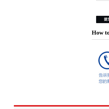
提
How to