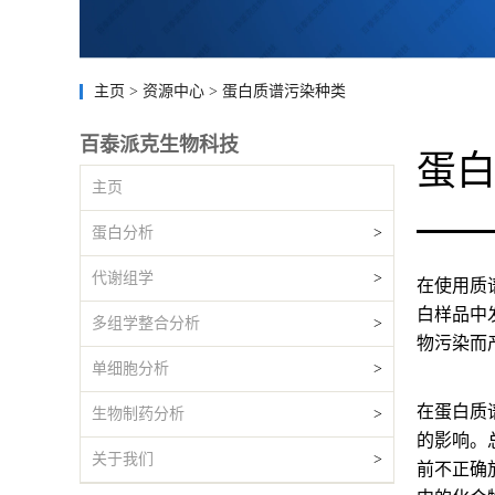
主页
>
资源中心
>
蛋白质谱污染种类
百泰派克生物科技
蛋
主页
蛋白分析
>
代谢组学
>
在使用质
白样品中
多组学整合分析
>
物污染而
单细胞分析
>
在蛋白质
生物制药分析
>
的影响。
关于我们
>
前不正确