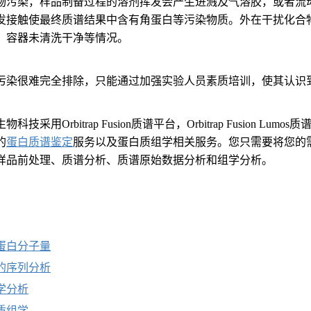
物污染，样品制备过程的溶剂挥发会产生进溅及气溶胶，或者流
发接触使最终质谱结果中含有角蛋白等污染物质。外在干扰化合
，容器未清洗干净等情况。
污染很难完全排除，只能通过加强实验人员素质培训，使其认识
科技采用Orbitrap Fusion质谱平台，Orbitrap Fusion 
的
蛋白质谱鉴定
服务以及蛋白质组学相关服务。您只需要将您的
样品前处理、质谱分析、质谱原始数据分析和组学分析。
：
蛋白分子量
的序列分析
学
分析
质组学