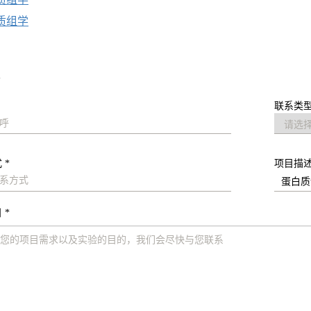
质组学
求
联系类型
 *
项目描
 *