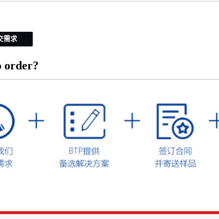
交需求
 order?