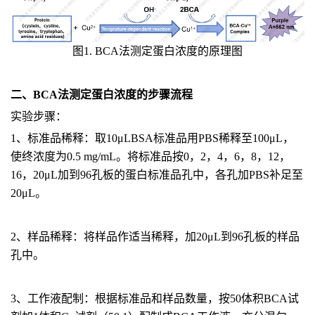
图
1. BCA
法测定
蛋白浓度
的原理图
二、
BCA
法测定
蛋白浓度
的步骤流程
实验步骤：
1
、标准品稀释：取
10
μ
LBSA
标准品用
PBS
稀释至
100
μ
L
，
使终浓度为
0.5 mg/mL
。将标准品按
0
，
2
，
4
，
6
，
8
，
12
，
16
，
20
μ
L
加到
96
孔板的蛋白标准品孔中，各孔加
PBS
补足至
20
μ
L
。
2
、样品稀释：将样品作适当稀释，加
20
μ
L
到
96
孔板的样品
孔中。
3
、工作液配制：根据标准品和样品数量，按
50
体积
BCA
试