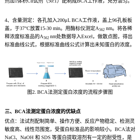
剂加
1
体积
Cu
试剂（
50:1
）配制成
BCA
工作液，充分混匀。
4
、含量测定：各孔加入
200
μ
L BCA
工作液，盖上
96
孔板板
盖，于
37
°
C
放置
15-30 min
。用酶标仪测定
A
nm
。将各稀
562
释浓度标准品的
A
nm
处数据导入
Excel
，做散点图，得出
562
标准曲线公式，根据标准曲线公式计算出未知蛋白的浓度。
图
2. BCA
法测定
蛋白浓度
的流程步骤图
三、
BCA
法测定
蛋白浓度
的优缺点
优点：
法试剂配制简单、
操作方便、反应产物稳定、检测灵
敏度高、线性范围宽
，
受蛋白标准品的影响较小。
BCA
法对
NaCl
、
NaOH
和
SDS
等蛋白提取溶剂有一定的耐受性，是