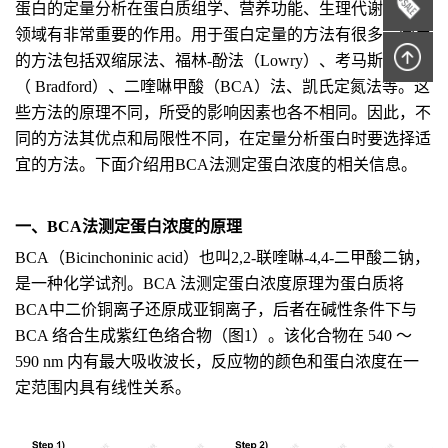
蛋白的定量分析在蛋白质组学、营养功能、生理代谢等研究
领域有非常重要的作用。用于蛋白定量的方法有很多，常用
的方法包括双缩尿法、福林
-
酚法（
Lowry
）、考马斯亮蓝法
（
Bradford
）、二喹啉甲酸（
BCA
）法、凯氏定氮法等。这
些方法的原理不同，所受的影响因素也各不相同。因此，不
同的方法其优点和局限性不同，在定量分析蛋白时要选择适
宜的方法。下面介绍用
BCA
法测定
蛋白浓度
的相关信息。
一、
BCA
法测定
蛋白浓度
的原理
BCA
（
Bicinchoninic acid
）
也叫
2,2-
联喹啉
-4,4-
二甲酸二钠
，
是一种化学试剂。
BCA
法
测定
蛋白浓度
原理为蛋白质将
BCA
中
二价铜离子还原成亚铜离子，后者在碱性条件下与
BCA
络合生成紫红色络合物
（
图
1
）
。
该
化合物在
540
～
590
nm
内有最大吸收波长，反应物的颜色和蛋白浓度在一
定范围内具有线性关系。