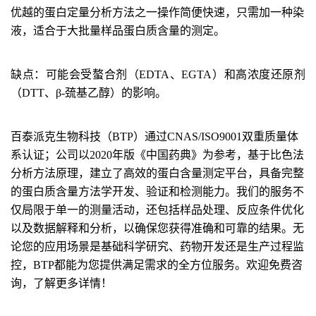
优越的蛋白定量分析方法之一
操作简便快速，只需加一种染
液，适合于大批量样品蛋白质含量的测定。
缺点：
可能会受螯合剂（
EDTA
、
EGTA
）和高浓度还原剂
（
DTT
、β
-
巯基乙醇）的影响。
百泰派克生物科技（
BTP
）通过
CNAS/ISO9001
双重质量体
系认证；公司以
2020
年版《中国药典》为参考，基于比色法
分析方法原理，建立了高效的蛋白含量测定平台，具备完整
的蛋白质含量方法学开发、验证和检测能力。我们的服务不
仅局限于单一的测量活动，还包括样品处理、反应条件优化
以及数据解释和分析，以确保您获得准确和可靠的结果。无
论您的应用场景是基础科学研究、药物开发还是生产过程监
控，
BTP
都能为您提供满足需求的全方位服务。欢迎免费咨
询，了解更多详情！