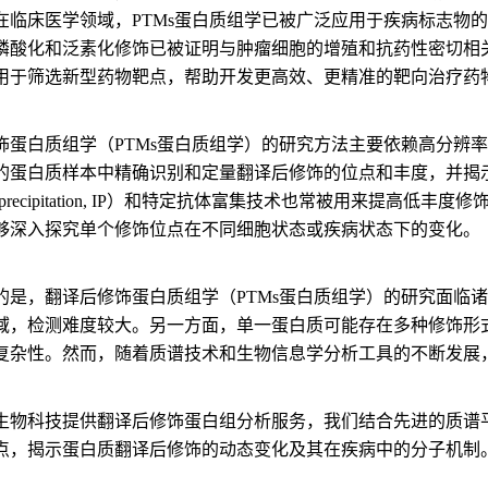
在临床医学领域，PTMs蛋白质组学已被广泛应用于疾病标志物
磷酸化和泛素化修饰已被证明与肿瘤细胞的增殖和抗药性密切相关
用于筛选新型药物靶点，帮助开发更高效、更精准的靶向治疗药
饰蛋白质组学（PTMs蛋白质组学）的研究方法主要依赖高分辨
的蛋白质样本中精确识别和定量翻译后修饰的位点和丰度，并揭
noprecipitation, IP）和特定抗体富集技术也常被用来提高
够深入探究单个修饰位点在不同细胞状态或疾病状态下的变化。
的是，翻译后修饰蛋白质组学（PTMs蛋白质组学）的研究面临
域，检测难度较大。另一方面，单一蛋白质可能存在多种修饰形
复杂性。然而，随着质谱技术和生物信息学分析工具的不断发展
生物科技提供翻译后修饰蛋白组分析服务，我们结合先进的质谱
点，揭示蛋白质翻译后修饰的动态变化及其在疾病中的分子机制