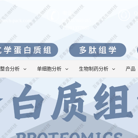
电话:
Q
iotech-pack.com
010-67869385
3
15201377680
整合分析
单细胞分析
生物制药分析
产品