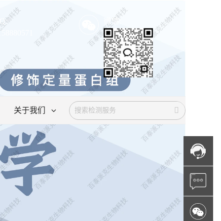
Q:
微信:
158880571
关于我们