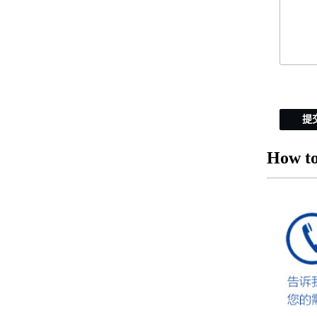
提
How to