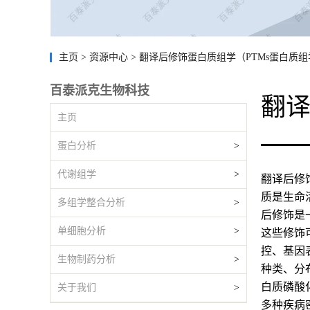
主页
>
资源中心
>
翻译后修饰蛋白质组学（PTMs蛋白质组
百泰派克生物科技
翻译
主页
蛋白分析
>
代谢组学
>
翻译后修
质是生命
多组学整合分析
>
后修饰是
单细胞分析
>
这些修饰
控、基因
生物制药分析
>
种类、分
白质磷酸
关于我们
>
多种疾病