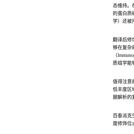
态维持。
的蛋白质
学）还被
翻译后修
够在复杂
（Immu
质组学能
值得注意
低丰度区
据解析的
百泰派克
度修饰位