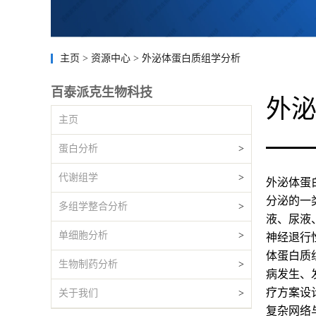
主页
>
资源中心
>
外泌体蛋白质组学分析
百泰派克生物科技
外
主页
蛋白分析
>
代谢组学
>
外泌体蛋
分泌的一
多组学整合分析
>
液、尿液
单细胞分析
>
神经退行
体蛋白质
生物制药分析
>
病发生、
疗方案设
关于我们
>
复杂网络