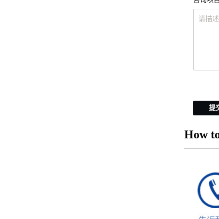
提
How to