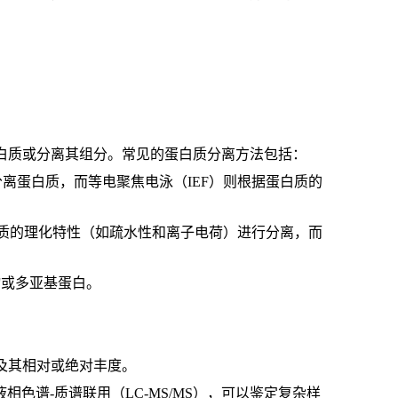
白质或分离其组分。常见的蛋白质分离方法包括：
子量分离蛋白质，而等电聚焦电泳（IEF）则根据蛋白质的
白质的理化特性（如疏水性和离子电荷）进行分离，而
物或多亚基蛋白。
及其相对或绝对丰度。
色谱-质谱联用（LC-MS/MS），可以鉴定复杂样