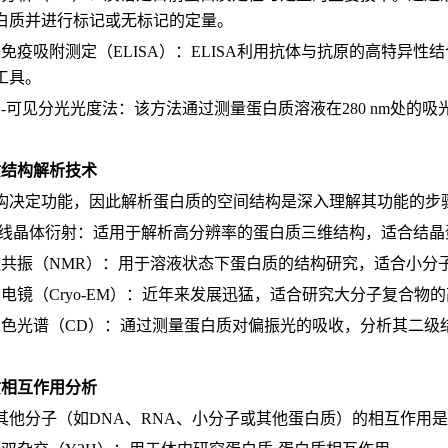
白质并进行标记或无标记的定量。
联免疫吸附测定（ELISA）：ELISA利用抗体与抗原的高特异
工具。
外-可见分光光度法：该方法通过测量蛋白质溶液在280 nm处的
质结构解析技术
构决定功能，因此解析蛋白质的空间结构是深入理解其功能的步
射线晶体衍射：适用于解析高分辨率的蛋白质三维结构，适合结晶
磁共振（NMR）：用于溶液状态下蛋白质的结构研究，适合小分
冻电镜（Cryo-EM）：近年来发展迅猛，适合研究大分子复合物
二色光谱（CD）：通过测量蛋白质对偏振光的吸收，分析其二级
质相互作用分析
其他分子（如DNA、RNA、小分子或其他蛋白质）的相互作用