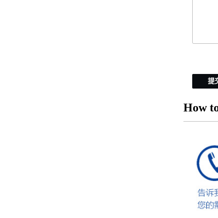
提
How to