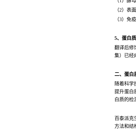
（1）酵
（2）表
（3）免
5、蛋白
翻译后修
集）已经
二、蛋白
随着科学
提升蛋白
白质的检
百泰派克
方法和结