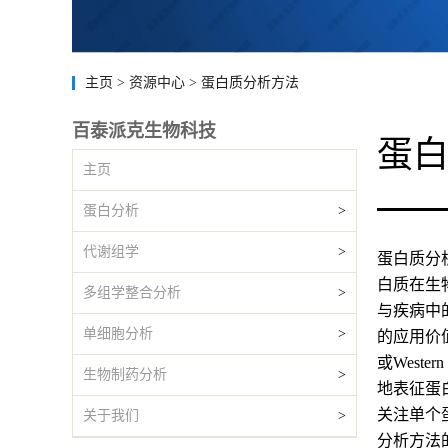
主页
>
资源中心
>
蛋白质分析方法
百泰派克生物科技
蛋
主页
蛋白分析
>
代谢组学
>
蛋白质分
白质在生
多组学整合分析
>
与疾病中
单细胞分析
>
的应用价
或Wes
生物制药分析
>
地表征蛋
关注单个
关于我们
>
分析方法