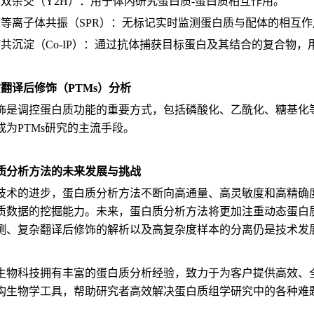
母双杂交（Y2H）：用于体内研究蛋白质-蛋白质相互作用。
面等离子体共振（SPR）：无标记实时监测蛋白质与配体的相互
疫共沉淀（Co-IP）：通过抗体捕获目标蛋白及其结合的复合物
质翻译后修饰（PTMs）分析
饰是调控蛋白质功能的重要方式，包括磷酸化、乙酰化、糖基化
成为PTMs研究的主流手段。
质分析方法的未来发展与挑战
技术的进步，蛋白质分析方法不断向高通量、高灵敏度和高精确
质数据的挖掘能力。未来，蛋白质分析方法将更加注重动态蛋白
测、复杂翻译后修饰的解析以及高复杂度样本的分离仍是技术发
生物科技拥有丰富的蛋白质分析经验，致力于为客户提供高效、
构生物学工具，帮助研究者高效解决蛋白质组学研究中的各种难