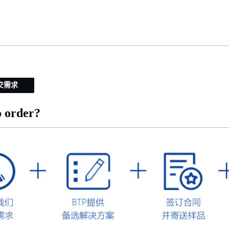
交需求
 order?