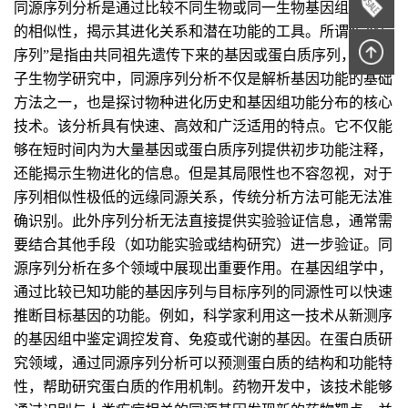
同源序列分析是通过比较不同生物或同一生物基因组中序列
的相似性，揭示其进化关系和潜在功能的工具。所谓“同源
序列”是指由共同祖先遗传下来的基因或蛋白质序列，在分
子生物学研究中，同源序列分析不仅是解析基因功能的基础
方法之一，也是探讨物种进化历史和基因组功能分布的核心
技术。该分析具有快速、高效和广泛适用的特点。它不仅能
够在短时间内为大量基因或蛋白质序列提供初步功能注释，
还能揭示生物进化的信息。但是其局限性也不容忽视，对于
序列相似性极低的远缘同源关系，传统分析方法可能无法准
确识别。此外序列分析无法直接提供实验验证信息，通常需
要结合其他手段（如功能实验或结构研究）进一步验证。同
源序列分析在多个领域中展现出重要作用。在基因组学中，
通过比较已知功能的基因序列与目标序列的同源性可以快速
推断目标基因的功能。例如，科学家利用这一技术从新测序
的基因组中鉴定调控发育、免疫或代谢的基因。在蛋白质研
究领域，通过同源序列分析可以预测蛋白质的结构和功能特
性，帮助研究蛋白质的作用机制。药物开发中，该技术能够