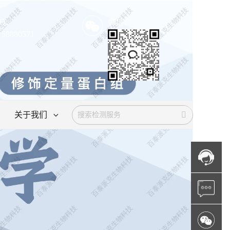
Q:
微信:
158880571
关于我们