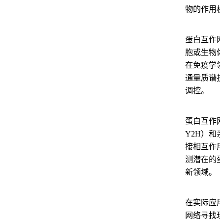
物的作用
蛋白互作
胞或生物
在免疫学
通量质谱
调控。
蛋白互作网
Y2H）和亲
接相互作
测潜在的
新领域。
在实际应
网络寻找