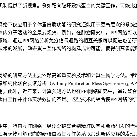
机制提供了新视角。例如靶向破坏致病蛋白的关键互作，可能比
网络不仅应用于个体蛋白质功能的研究还能用于更高层次的系统生
体内分子活动的全景式观察。例如，在肿瘤研究中，PPI网络可
领域，通过PPI网络分析免疫信号通路的相互关系可以促进疫苗
技术的发展，动态蛋白互作网络的构建成为可能，使得研究者能
络的研究方法主要依赖高通量实验技术和计算生物学方法。常用的实验技术
和纯化联合质谱分析（Affinity Purification Mass Spect
用。此外，近年来，计算预测方法也在PPI网络研究中，通过整
蛋白互作并补充实验数据的不足。这些技术的结合使PPI网络的
用中，蛋白互作网络已经逐渐被整合到精准医学和新药研发的流程
现有药物可能靶向的新蛋白及其互作关系以加速新适应症的发现。