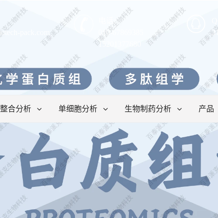
电话:
Q
iotech-pack.com
010-67869385
3
15201377680
整合分析
单细胞分析
生物制药分析
产品