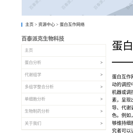
主页
>
资源中心
>
蛋白互作网络
百泰派克生物科技
蛋
主页
蛋白分析
>
代谢组学
>
蛋白互作网络
动的调控
多组学整合分析
>
机器或调
单细胞分析
>
素，呈现
导、代谢
生物制药分析
>
色。例如，
够维持细
关于我们
>
究者可以