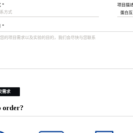
 *
项目描
 *
交需求
 order?