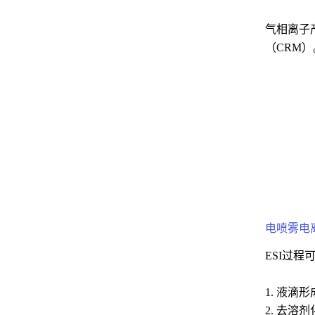
气相离子产
（CRM
电喷雾电
ESI过
1. 液
2. 去