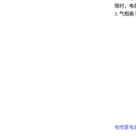
限时，电
3. 气
电喷雾电