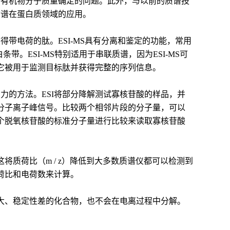
子有机物分子质量确定的问题。此外，与以前的质谱技
质谱在蛋白质领域的应用。
得带电荷的肽。ESI-MS具有分离和鉴定的功能，常用
带。ESI-MS特别适用于串联质谱，因为ESI-MS可
它被用于监测目标肽并获得完整的序列信息。
力的方法。ESI将部分降解测试寡核苷酸的样品，并
分子离子峰信号。比较两个相邻片段的分子量，可以
个脱氧核苷酸的标准分子量进行比较来读取寡核苷酸
质荷比（m / z）降低到大多数质谱仪都可以检测到
荷比和电荷数来计算。
量大、稳定性差的化合物，也不会在电离过程中分解。