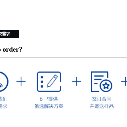
交需求
 order?