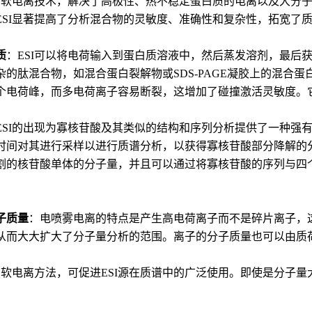
一种软电离技术，解决了高极性、热不稳定蛋白质的电离以及大分
ESI显著提高了分析混合物的灵敏度、准确性和复杂性，拓宽了
质
：ESI可以将电荷输入到蛋白质溶液中，然后蒸发溶剂，最后获
的肽混合物，如混合蛋白裂解物或SDS-PAGE凝胶上的混合蛋白条
个电荷峰，而多电荷离子容易断裂，这增加了碰撞激活灵敏度。
ESI的出现为寡核苷酸及其类似的结构和序列分析提供了一种强有
时间对其进行采样以进行质谱分析，以获得寡核苷酸部分降解的
割的核苷酸单体的分子量，并且可以通过将寡核苷酸的序列与四
子质量
：电喷雾电离的特点是产生高电荷离子而不是碎片离子，这将
从而大大扩大了分子量分析的范围。离子的分子质量也可以由质
一种软电离方法，可促进ESI源在质谱中的广泛使用。即使是分子