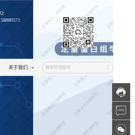
Q:
微信:
158880571
关于我们