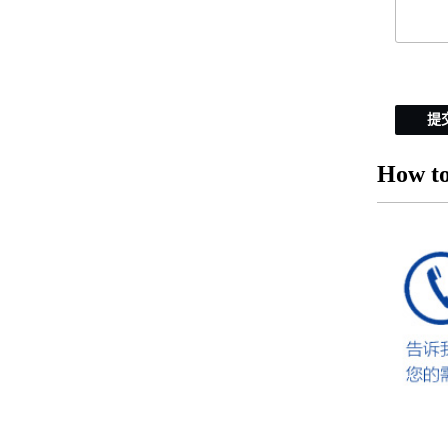
提
How to