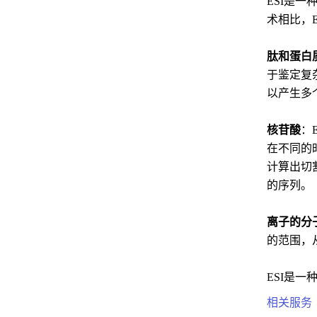
ESI是
术相比，
肽和蛋白
于鉴定复杂
以产生多
核苷酸
：
在不同的
计算出切
的序列。
离子的分
的范围，
ESI是
相关服务