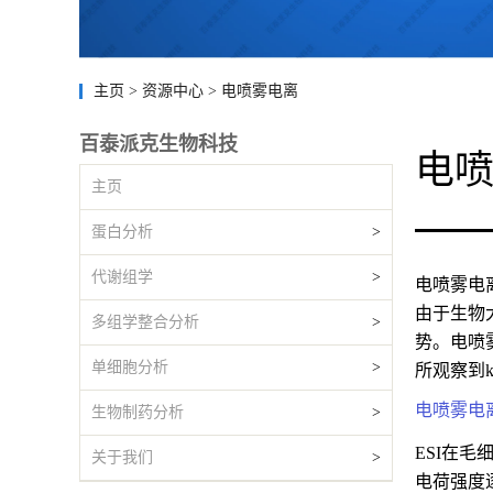
主页
>
资源中心
>
电喷雾电离
百泰派克生物科技
电
主页
蛋白分析
>
代谢组学
>
电喷雾电离
由于生物
多组学整合分析
>
势。电喷
单细胞分析
>
所观察到k
电喷雾电
生物制药分析
>
ESI在
关于我们
>
电荷强度