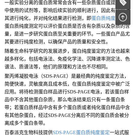
一般实验分离的蛋白质常常会含有一些杂质蛋白或提取步骤
中使用的试剂等，影响后续实验的顺利进行，因此有必要对
其进行纯化，并对纯化结果进行检测，即
蛋白质纯度测定
。
蛋白质纯度测定可以评价蛋白质是否含有杂质以及杂质的含
量，是进一步研究蛋白质至关重要的环节。一些蛋白产品尤
其要进行纯度检测，以确保产品的质量和安全性。
随着生命科学研究的发展进步，蛋白纯度鉴定的方法也越来
越多样化，包括电泳法、免疫化学法、沉降速率测定法、色
谱法、质谱法等，他们的原理和方法也不尽相同。
聚丙烯凝胶电泳（SDS-PAGE）是最经典的纯度鉴定方法，
简便快速，灵敏度高且成本低，在蛋白质纯度鉴定中被广泛
应用。将待检测蛋白样品进行SDS-PAGE电泳，若该蛋白样
品中不含其他蛋白杂质，那么电泳结束后只有一条蛋白条
带；若蛋白质样品中含有多个蛋白质或者纯化蛋白样品中含
有其他杂蛋白，经过SDS-PAGE分离后不同的蛋白质会被分
离成多个蛋白条带。
百泰派克生物科技提供
SDS-PAGE蛋白质纯度鉴定
一站式服