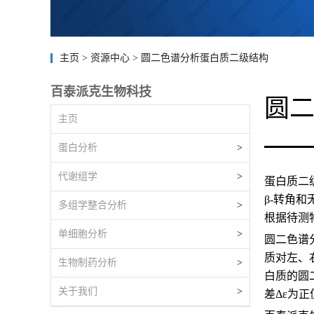
主页
>
资源中心
>
圆二色谱分析蛋白质二级结构
百泰派克生物科技
圆
主页
蛋白分析
>
代谢组学
>
蛋白质二
β-转角和
多组学整合分析
>
根据待测
单细胞分析
>
圆二色谱
质对左、
生物制药分析
>
白质的圆
关于我们
>
差Δε为