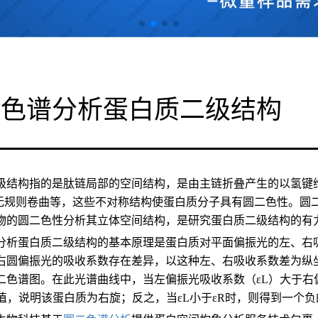
二色谱分析蛋白质二级结构
级结构指的是肽链局部的空间结构，是由主链折叠产生的以氢键维
无规则卷曲等，这些不对称结构使蛋白质分子具有圆二色性。圆二色谱（Ci
物的圆二色性分析其立体空间结构，是研究蛋白质二级结构的有
分析蛋白质二级结构的基本原理是蛋白质对平面偏振光的左、右
右圆偏振光的吸收系数存在差异，以这种左、右吸收系数差为纵
二色谱图。在此光谱曲线中，当左偏振光吸收系数（εL）大于右偏
正值，说明该蛋白质为右旋；反之，当εL小于εR时，则得到一个