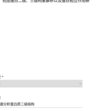
，包括蛋白二级、三级构象解析以及蛋白相互作用研
 *
述