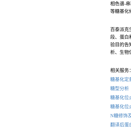
相色谱-
等糖基化
百泰派克生物
段、蛋白
验目的告
析、生物
相关服务
糖基化定
糖型分析
糖基化位
糖基化位
N糖修饰
翻译后蛋