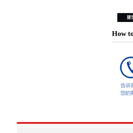
提
How to