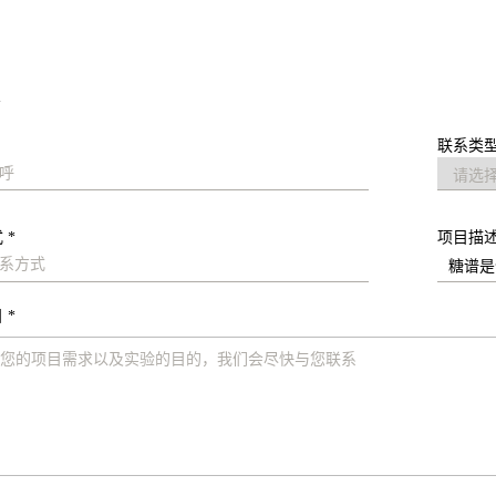
求
联系类型
 *
项目描
 *