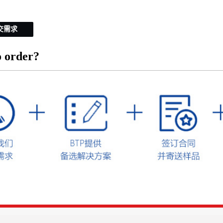
交需求
 order?