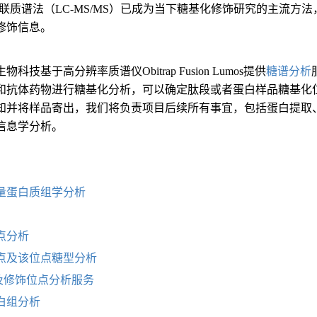
串联质谱法（LC-MS/MS）已成为当下糖基化修饰研究的主流
修饰信息。
科技基于高分辨率质谱仪Obitrap Fusion Lumos提供
糖谱分析
和抗体药物进行糖基化分析，可以确定肽段或者蛋白样品糖基化位
知并将样品寄出，我们将负责项目后续所有事宜，包括蛋白提取
信息学分析。
：
量蛋白质组学分析
点分析
点及该位点糖型分析
及修饰位点分析服务
白组分析