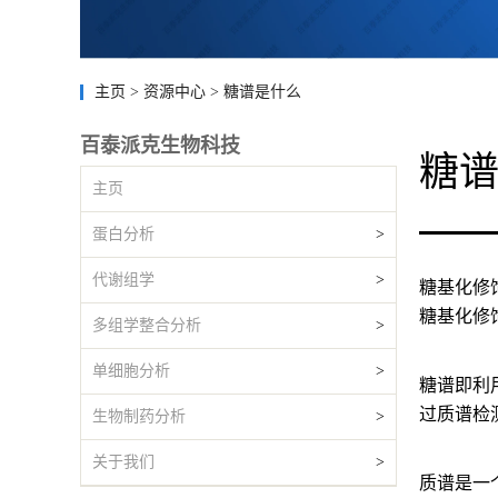
主页
>
资源中心
>
糖谱是什么
百泰派克生物科技
糖
主页
蛋白分析
>
代谢组学
>
糖基化修
糖基化修
多组学整合分析
>
单细胞分析
>
糖谱即利
过质谱检
生物制药分析
>
关于我们
>
质谱是一