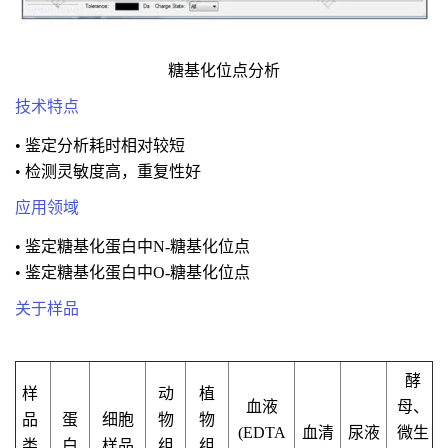
糖基化位点分析
技术特点
• 鉴定分析耗时相对较短
• 检测灵敏度高，重复性好
应用领域
• 鉴定糖基化蛋白中N-糖基化位点
• 鉴定糖基化蛋白中O-糖基化位点
关于样品
酵
样
动
植
血液
母、
品
蛋
细胞
物
物
(EDTA
血清
尿液
微生
类
白
样品
组
组