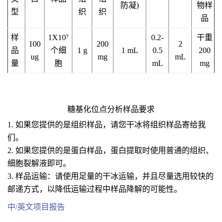
防凝)
物样
型
织
织
品
样
1X10⁷
0.2-
干重
100
200
2
品
个细
1 g
1 mL
0.5
200
ug
mg
mL
量
胞
mL
mg
糖基化位点分析样品要求
1. 如果您提供的是组织样品，请您干冰将组织样品寄给我
们。
2. 如果您提供的是蛋白样品，蛋白提取时使用普通的组织、
细胞裂解液即可。
3. 样品运输：请使用足量的干冰运输，并且尽量选用较快的
邮递方式，以降低运输过程中样品降解的可能性。
中/英文项目报告