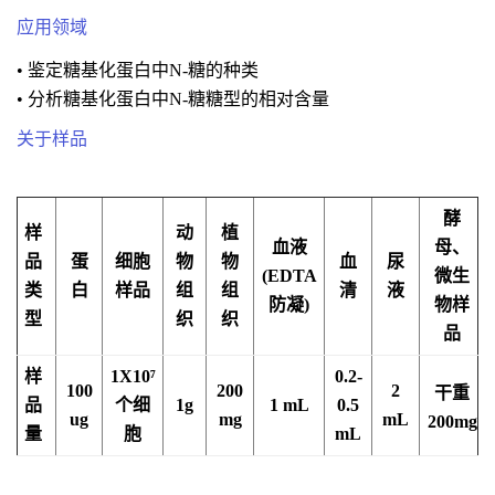
应用领域
• 鉴定糖基化蛋白中N-糖的种类
• 分析糖基化蛋白中N-糖糖型的相对含量
关于样品
酵
样
动
植
血液
母、
品
蛋
细胞
物
物
血
尿
(EDTA
微生
类
白
样品
组
组
清
液
防凝)
物样
型
织
织
品
样
1X10⁷
0.2-
100
200
2
干重
品
个细
1g
1 mL
0.5
ug
mg
mL
200mg
量
胞
mL