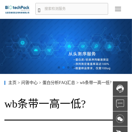
主页
>
问答中心
>
蛋白分析FAQ汇总
>
wb条带一高一低?
wb条带一高一低?