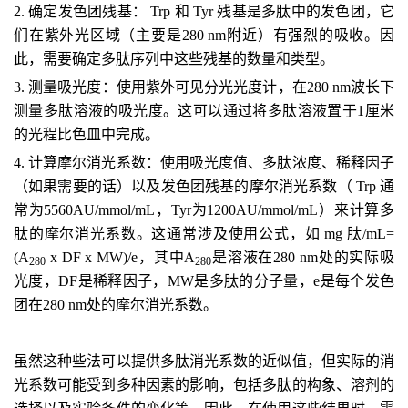
2. 确定发色团残基： Trp 和 Tyr 残基是多肽中的发色团，它
们在紫外光区域（主要是280 nm附近）有强烈的吸收。因
此，需要确定多肽序列中这些残基的数量和类型。
3. 测量吸光度：使用紫外可见分光光度计，在280 nm波长下
测量多肽溶液的吸光度。这可以通过将多肽溶液置于1厘米
的光程比色皿中完成。
4. 计算摩尔消光系数：使用吸光度值、多肽浓度、稀释因子
（如果需要的话）以及发色团残基的摩尔消光系数（ Trp 通
常为5560AU/mmol/mL，Tyr为1200AU/mmol/mL）来计算多
肽的摩尔消光系数。这通常涉及使用公式，如 mg 肽/mL=
(A
x DF x MW)/e，其中A
是溶液在280 nm处的实际吸
280
280
光度，DF是稀释因子，MW是多肽的分子量，e是每个发色
团在280 nm处的摩尔消光系数。
虽然这种些法可以提供多肽消光系数的近似值，但实际的消
光系数可能受到多种因素的影响，包括多肽的构象、溶剂的