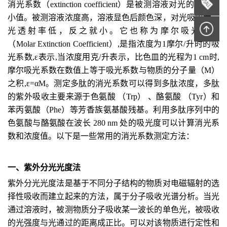
消光系数（extinction coefficient）是被测溶液对光的吸收大
小值。被测溶液浓度高，溶液显色后颜色深，对光吸收大，
光透射率低，反之就小。它也称为摩尔吸光系数
（Molar Extinction Coefficient）,是指浓度为1摩尔/升时的吸
光系数,ε表示,当浓度用克/升表示，比色皿的光程为1 cm时,
摩尔吸光系数在数值上等于吸光系数与物质的分子量（M）
之积,ε=αM。测定多肽的消光系数可以得到多肽浓度，多肽
的紫外吸收主要来源于色氨酸 （Trp） 、酪氨酸 （Tyr）和
苯丙氨酸（Phe）等芳香族氨基酸残基。利用多肽序列中的
色氨酸与酪氨酸在波长 280 nm 处的吸光度可以计算消光系
数和浓度值。以下是一些常用的消光系数测定方法：
一、
紫外分光光度法
紫外分光光度法是基于不同分子结构的物质对电磁辐射的选
择性吸收而建立起来的方法，属于分子吸收光谱分析。当光
通过溶液时，被测物质分子吸收某一波长的单色光，被吸收
的光强度与光通过的距离成正比。可以对该物质进行定性和