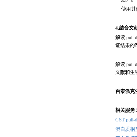
使用其
4.结合
解读 p
证结果的
解读 p
文献和生物
百泰派克
相关服务
GST pu
蛋白质相