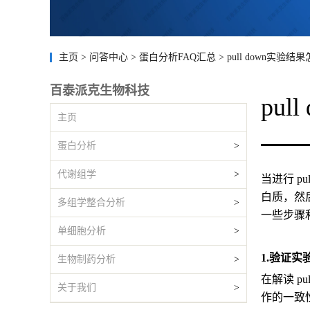
主页
>
问答中心
>
蛋白分析FAQ汇总
>
pull down实验结
百泰派克生物科技
pu
主页
蛋白分析
>
代谢组学
>
当进行 
白质，然
多组学整合分析
>
一些步骤
单细胞分析
>
1.验证实
生物制药分析
>
在解读 
关于我们
>
作的一致