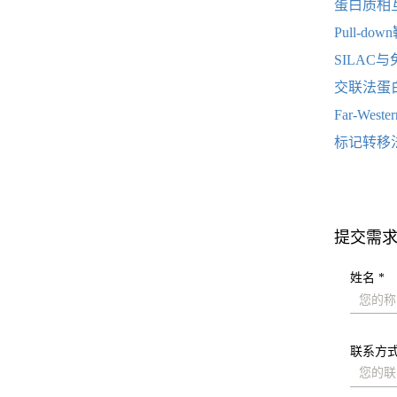
蛋白质相
Pull-d
SILA
交联法蛋
Far-Weste
标记转移
提交需
姓名 *
联系方式